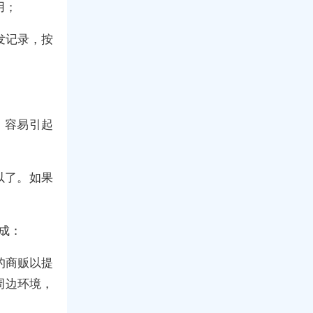
用；
发记录，按
，容易引起
以了。如果
成：
的商贩以提
周边环境，
。