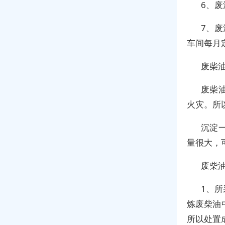
6、
7、
车间每月
废柴
废柴
火灾。所
沉淀
量很大，
废柴
1、
炼废柴油
所以处置