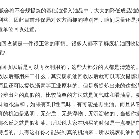
商贩会将不合规提炼的基础油混入油品中，大大的降低成品油
利益。因此目前环保局对这方面抓的特别严，咱们尽量还是
置单位回收处置。
油回收就是一件很正常的事情。很多人都不了解废机油回收
呢?
油回收以后是可以再次利用的，这些大部分的人都是清楚的
收以后都用来干什么，其实废机油回收以后就可以再次提炼
而且还可以提炼沥青等工业原料的。但是所提炼出来的这些
分辨出它的真假的。比较简单的方法就是闻气味和看油品。
味道很温和，如果有刺JI性气味，有可能是再生油。而且从
真的机油是透明，无杂质，无悬浮物，无沉淀物的，当然你
那么反之就是假机油。所以说大家在购买的时候是一点要提
特点的。只有这样你才能买到真的机油来，所以说废机油回