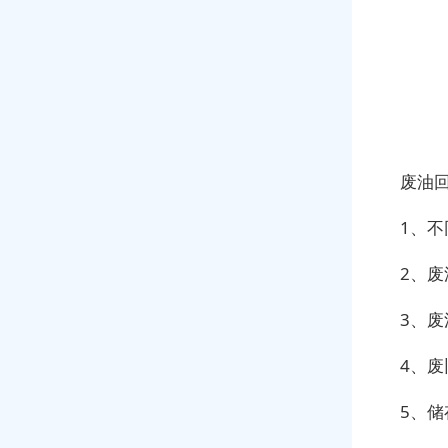
废油
1、
2、
3、
4、
5、