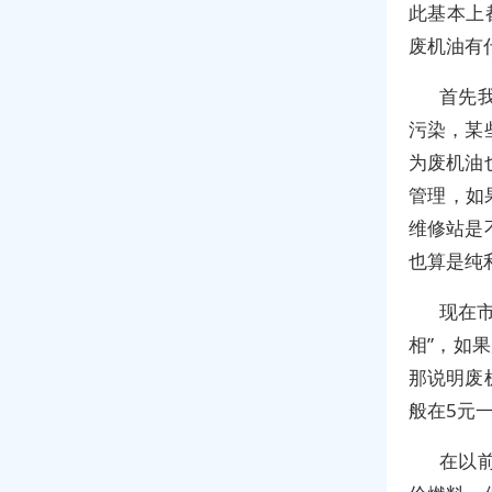
此基本上
废机油有
首先
污染，某
为废机油
管理，如
维修站是
也算是纯
现在
相”，如
那说明废
般在5元
在以