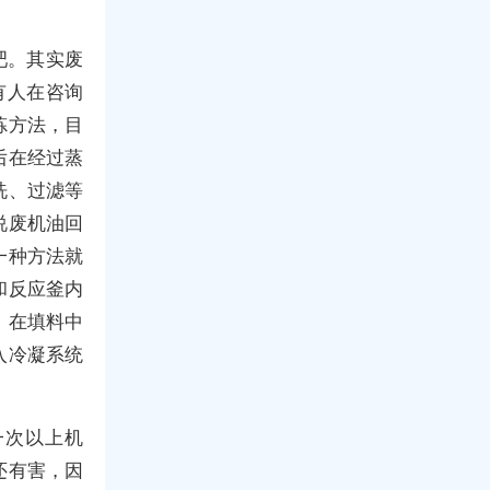
吧。其实废
有人在咨询
炼方法，目
后在经过蒸
洗、过滤等
说废机油回
一种方法就
和反应釜内
，在填料中
入冷凝系统
一次以上机
还有害，因