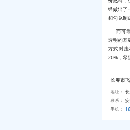
价燃料，
经做出了
和勾兑制
而可
透明的基
方式对废
20%，
长春市
长
地址：
安
联系：
1
手机：