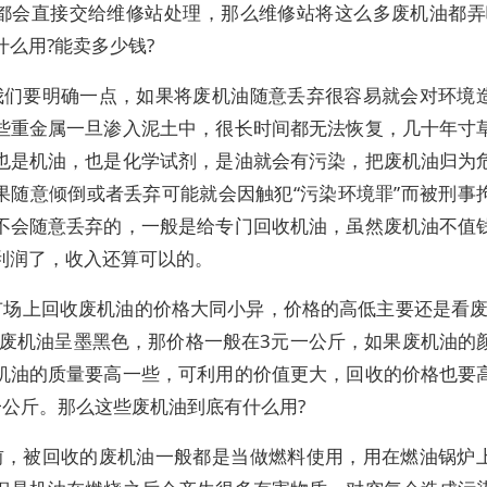
都会直接交给维修站处理，那么维修站将这么多废机油都弄
什么用?能卖多少钱?
我们要明确一点，如果将废机油随意丢弃很容易就会对环境
些重金属一旦渗入泥土中，很长时间都无法恢复，几十年寸
也是机油，也是化学试剂，是油就会有污染，把废机油归为
果随意倾倒或者丢弃可能就会因触犯“污染环境罪”而被刑事
不会随意丢弃的，一般是给专门回收机油，虽然废机油不值
利润了，收入还算可以的。
市场上回收废机油的价格大同小异，价格的高低主要还是看废
果废机油呈墨黑色，那价格一般在3元一公斤，如果废机油的
机油的质量要高一些，可利用的价值更大，回收的价格也要
一公斤。那么这些废机油到底有什么用?
前，被回收的废机油一般都是当做燃料使用，用在燃油锅炉