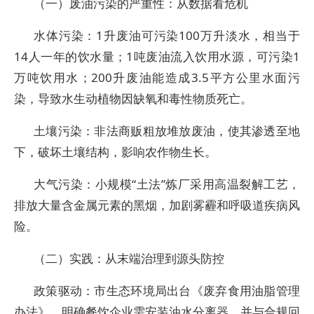
（一）废油污染的严重性：从数据看危机
水体污染：1升废油可污染100万升淡水，相当于
14人一年的饮水量；1吨废油流入饮用水源，可污染1
万吨饮用水；200升废油能造成3.5平方公里水面污
染，导致水生动植物因缺氧和毒性物质死亡。
土壤污染：非法商贩粗放堆放废油，使其渗透至地
下，破坏土壤结构，影响农作物生长。
大气污染：小规模“土法”炼厂采用高温裂解工艺，
排放大量含金属元素的黑烟，加剧雾霾和呼吸道疾病风
险。
（二）实践：从末端治理到源头防控
政策驱动：市生态环境局出台《废弃食用油脂管理
办法》，明确餐饮企业需安装油水分离器，并与合规回